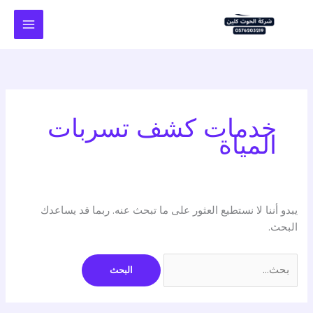
خطي
لى
لمحتوى
خدمات كشف تسربات
المياة
يبدو أننا لا نستطيع العثور على ما تبحث عنه. ربما قد يساعدك
البحث.
البحث
عن: